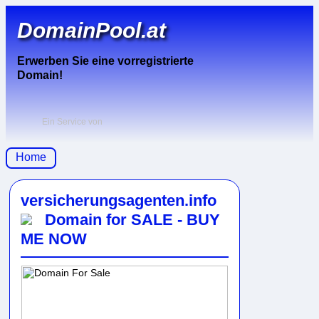
DomainPool.at
Erwerben Sie eine vorregistrierte
Domain!
Ein Service von
Home
versicherungsagenten.info
Domain for SALE - BUY
ME NOW