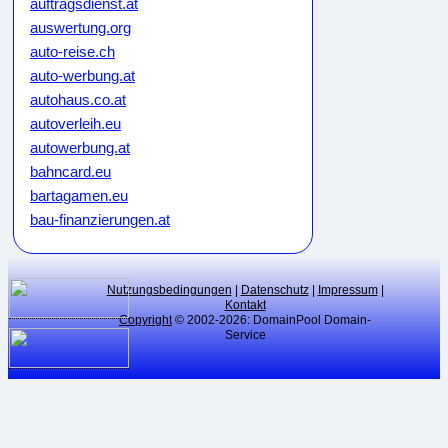
auftragsdienst.at
auswertung.org
auto-reise.ch
auto-werbung.at
autohaus.co.at
autoverleih.eu
autowerbung.at
bahncard.eu
bartagamen.eu
bau-finanzierungen.at
bauunternehmen.eu
bikeweb.de
bluecard.at
Nutzungsbedingungen
|
Datenschutz
|
Impressum
|
Kontakt
blumenkauf.at
Copyright
© 2002-2026: DomainPool Domain-
Service
blumenpflege.eu
börsenmakler.eu
botendienste.at
branchen-verzeichnis.at
cardgame.at